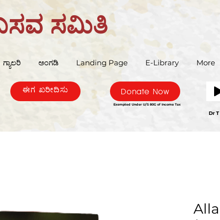
ಬಸವ ಸಮಿತಿ
ಗ್ಯಾಲರಿ
ಅಂಗಡಿ
Landing Page
E-Library
More
ಈಗ ಖರೀದಿಸು
Donate Now
Exempted Under U/S 80G of Income Tax
Bas
Dr T
All