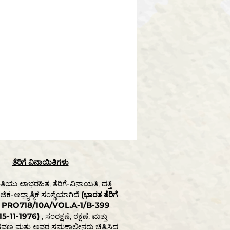
ತೆರಿಗೆ ವಿನಾಯಿತಿಗಳು
ಯು ಲಾಭರಹಿತ, ತೆರಿಗೆ-ವಿನಾಯತಿ, ದತ್ತಿ
ಿಕ-ಆಧ್ಯಾತ್ಮಿಕ ಸಂಸ್ಥೆಯಾಗಿದೆ
(ಭಾರತ ತೆರಿಗೆ
ತಿ PRO718/10A/VOL.A-1/B-399
15-11-1976)
, ಸಂರಕ್ಷಣೆ, ರಕ್ಷಣೆ, ಮತ್ತು
ಸವಣ್ಣ ಮತ್ತು ಅವರ ಸಮಕಾಲೀನರು ಚಿತ್ರಿಸಿದ