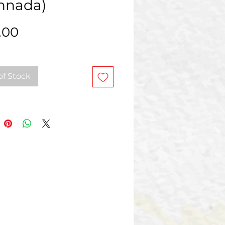
nnada)
Price
.00
of Stock