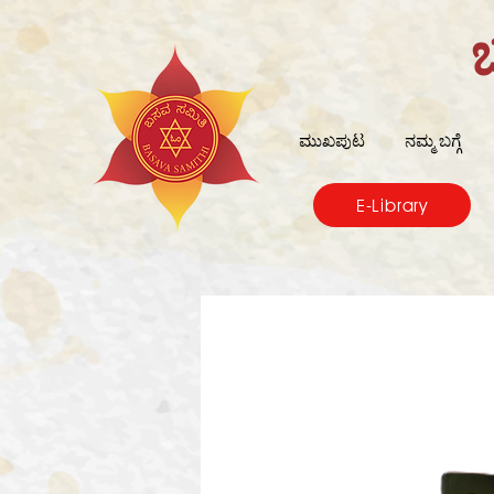
ಮುಖಪುಟ
ನಮ್ಮ ಬಗ್ಗೆ
E-Library