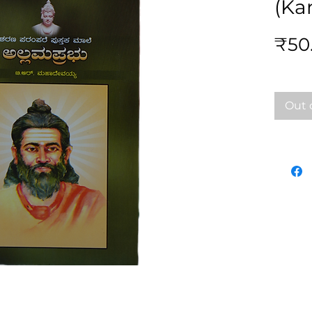
(Ka
₹50
Out 