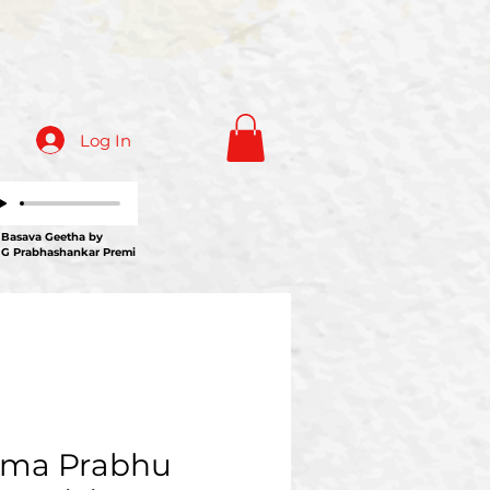
Log In
ava Geetha by
 G Prabhashankar Premi
ama Prabhu