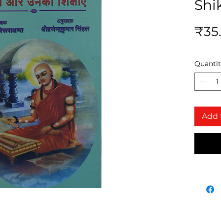
Shi
₹35
Quanti
Add 