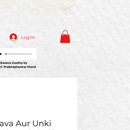
Log In
ava Geetha by
 G Prabhashankar Premi
ava Aur Unki