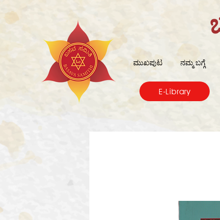
ಮುಖಪುಟ
ನಮ್ಮ ಬಗ್ಗೆ
E-Library