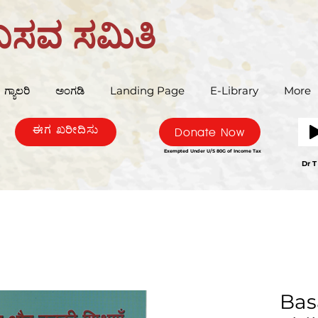
ಬಸವ ಸಮಿತಿ
ಗ್ಯಾಲರಿ
ಅಂಗಡಿ
Landing Page
E-Library
More
ಈಗ ಖರೀದಿಸು
Donate Now
Exempted Under U/S 80G of Income Tax
Bas
Dr T
Bas