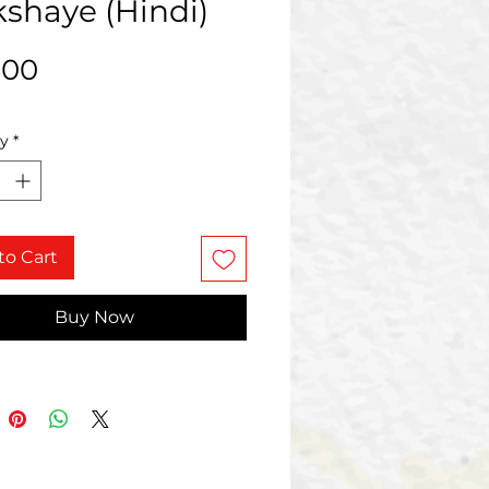
kshaye (Hindi)
Price
.00
ty
*
to Cart
Buy Now