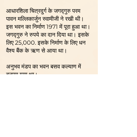
आधारशिला चित्रदुर्ग के जगद्गुरु परम
पावन मल्लिकार्जुन स्वामीजी ने रखी थी।
इस भवन का निर्माण 1971 में पूरा हुआ था।
जगद्गुरु ने रुपये का दान दिया था। इसके
लिए 25,000. इसके निर्माण के लिए धन
वैश्य बैंक के ऋण से आया था।
अनुभव मंडप का भवन बसव कल्याण में
बनाया गया था।
शासनादेश क्रमांक आरडी 149 के तहत
19 अगस्त 1968 को लगभग 110 एकड़
परती भूमि शिक्षण संस्थान, अस्पताल,
कयाक विद्या पीठ की स्थापना के लिए
सरकार से प्राप्त की गई थी। महिलाओं ने
इस जमीन की खरीद का वित्त पोषण किया।