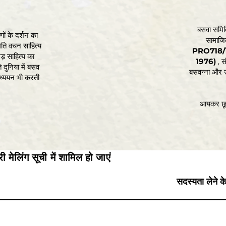
बसवा समिति
ों के दर्शन का
सामाजिक
िति वचन साहित्य
PRO718/1
ड़ साहित्य का
1976)
, सं
 दुनिया में बसव
बसवन्ना और उ
अध्ययन भी करती
आयकर छू
ी मेलिंग सूची में शामिल हो जाएं
सदस्यता लेने क