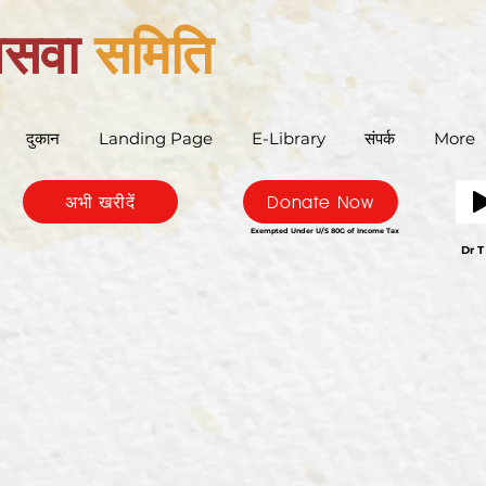
बसवा
समिति
दुकान
Landing Page
E-Library
संपर्क
More
अभी खरीदें
Donate Now
Exempted Under U/S 80G of Income Tax
Bas
Dr T