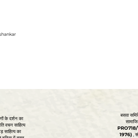
ashankar
बसवा समिति
ों के दर्शन का
सामाजिक
िति वचन साहित्य
PRO718/1
ड़ साहित्य का
1976)
, सं
 दुनिया में बसव