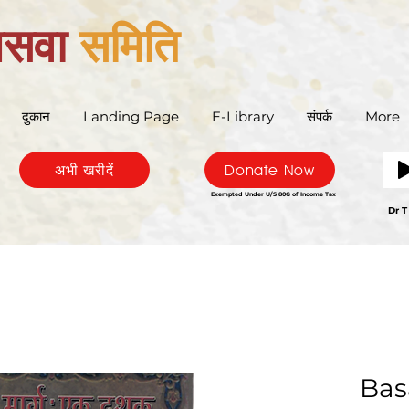
बसवा
समिति
दुकान
Landing Page
E-Library
संपर्क
More
अभी खरीदें
Donate Now
Exempted Under U/S 80G of Income Tax
Bas
Dr T
Bas