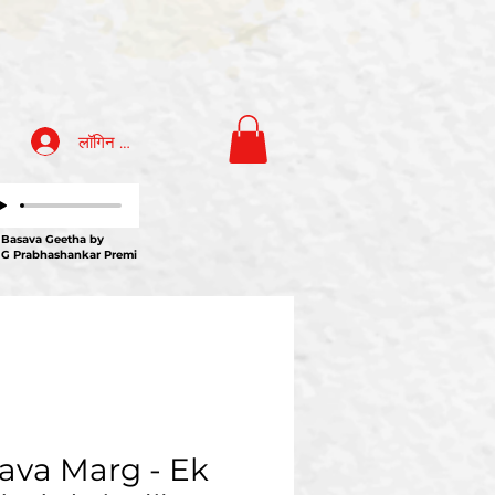
लॉगिन करें
ava Geetha by
 G Prabhashankar Premi
ava Marg - Ek