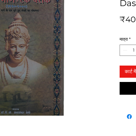
Das
₹40
मात्रा
*
कार्ट मे